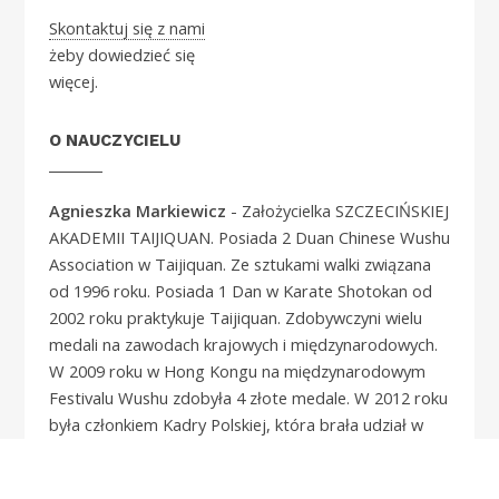
Skontaktuj się z nami
żeby dowiedzieć się
więcej.
O NAUCZYCIELU
Agnieszka Markiewicz
- Założycielka SZCZECIŃSKIEJ
AKADEMII TAIJIQUAN. Posiada 2 Duan Chinese Wushu
Association w Taijiquan. Ze sztukami walki związana
od 1996 roku. Posiada 1 Dan w Karate Shotokan od
2002 roku praktykuje Taijiquan. Zdobywczyni wielu
medali na zawodach krajowych i międzynarodowych.
W 2009 roku w Hong Kongu na międzynarodowym
Festivalu Wushu zdobyła 4 złote medale. W 2012 roku
była członkiem Kadry Polskiej, która brała udział w
Mistrzostwach Świata Wushu Tradycyjnego w
Huangshan. Jej ulubionym stylem Taijiquan jest styl